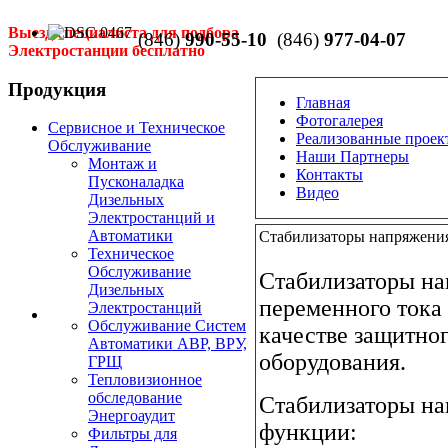
Выезд специалиста для подбора
(846)
990-55-10
(846)
977-04-07
Электростанции бесплатно
Продукция
Главная
Фотогалерея
Сервисное и Техническое
Реализованные проек
Обслуживание
Наши Партнеры
Монтаж и
Контакты
Пусконаладка
Видео
Дизельных
Электростанций и
Автоматики
Стабилизаторы напряжени
Техническое
Обслуживание
Стабилизаторы на
Дизельных
переменного тока
Электростанций
Обслуживание Систем
качестве защитног
Автоматики АВР, ВРУ,
оборудования.
ГРЩ
Тепловизионное
обследование
Стабилизаторы н
Энергоаудит
функции:
Фильтры для