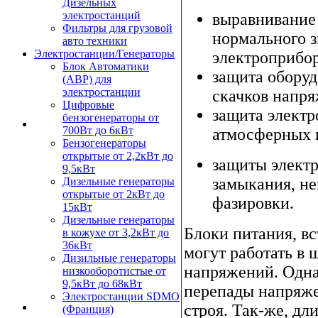
Дизельных
электростанций
выравнивание 
Фильтры для грузовой
нормального з
авто техники
Электростанции/Генераторы
электроприбор
Блок Автоматики
защита оборуд
(АВР) для
электростанции
скачков напря
Цифровые
защита электр
бензогенераторы от
700Вт до 6кВт
атмосферных 
Бензогенераторы
открытые от 2,2кВт до
защиты электр
9,5кВт
замыкания, не
Дизельные генераторы
открытые от 2кВт до
фазировки.
15кВт
Дизельные генераторы
Блоки питания, в
в кожухе от 3,2кВт до
36кВт
могут работать в
Дизильные генераторы
напряжений. Одна
низкооборотистые от
9,5кВт до 68кВт
перепады напряже
Электростанции SDMO
строя. Так-же, д
(Франция)