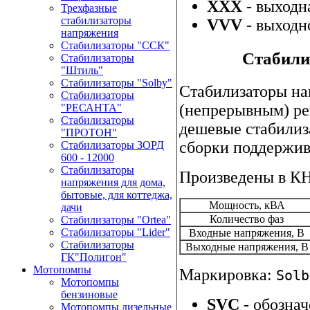
XXX
- выходн
Трехфазные
стабилизаторы
VVV
- выходн
напряжения
Стабилизаторы "ССК"
Стабили
Стабилизаторы
"Штиль"
Стабилизаторы "Solby"
Стабилизаторы н
Стабилизаторы
(непрерывным) ре
"РЕСАНТА"
Стабилизаторы
дешевые стабилиз
"ПРОТОН"
сборки поддержив
Стабилизаторы ЗОРД
600 - 12000
Стабилизаторы
Произведены в К
напряжения для дома,
бытовые, для коттеджа,
Мощность, кВА
дачи
Количество фаз
Стабилизаторы "Ortea"
Стабилизаторы "Lider"
Входные напряжения, В
Стабилизаторы
Выходные напряжения, В
ГК"Полигон"
Мотопомпы
Маркировка:
Solb
Мотопомпы
бензиновые
SVC
- обознач
Мотопомпы дизельные