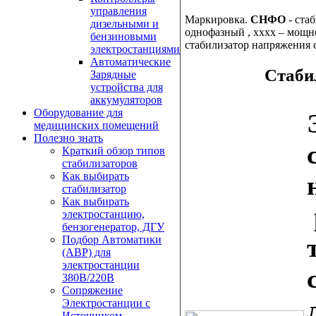
управления
Маркировка.
СНФО
- ста
дизельными и
однофазный , xххх – мощ
бензиновыми
стабилизатор напряжения
электростанциями
Автоматические
Стаби
Зарядные
устройства для
аккумуляторов
Оборудование для
медицинских помещений
Полезно знать
Краткий обзор типов
стабилизаторов
Как выбирать
стабилизатор
Как выбирать
электростанцию,
бензогенератор, ДГУ
Подбор Автоматики
(АВР) для
электростанции
380В/220В
Сопряжение
Электростанции с
Источником