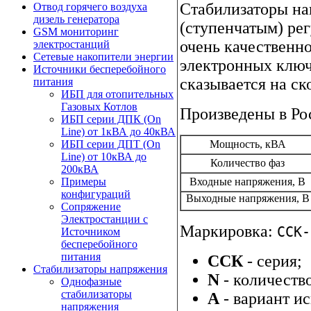
Стабилизаторы н
Отвод горячего воздуха
дизель генератора
(ступенчатым) ре
GSM мониторинг
очень качественн
электростанций
Сетевые накопители энергии
электронных ключ
Источники бесперебойного
сказывается на ск
питания
ИБП для отопительных
Газовых Котлов
Произведены в Рос
ИБП серии ДПК (On
Line) от 1кВА до 40кВА
Мощность, кВА
ИБП серии ДПТ (On
Line) от 10кВА до
Количество фаз
200кВА
Входные напряжения, В
Примеры
конфигураций
Выходные напряжения, В
Сопряжение
Электростанции с
Маркировка:
ССК-
Источником
бесперебойного
питания
ССК
- серия;
Стабилизаторы напряжения
N
- количество
Однофазные
стабилизаторы
A
- вариант и
напряжения