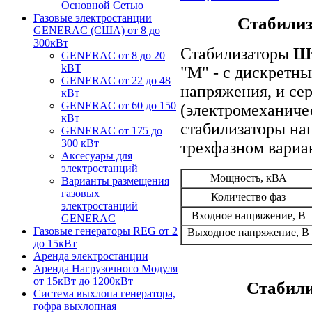
Основной Сетью
Газовые электростанции
Стабили
GENERAC (США) от 8 до
300кВт
Стабилизаторы
Ш
GENERAC от 8 до 20
kBT
"M" - с дискретн
GENERAC от 22 до 48
напряжения, и сер
кВт
GENERAC от 60 до 150
(электромеханиче
кВт
стабилизаторы на
GENERAC от 175 до
300 кВт
трехфазном вариа
Аксесуары для
электростанций
Мощность, кВА
Варианты размещения
газовых
Количество фаз
электростанций
Входное напряжение, В
GENERAC
Газовые генераторы REG от 2
Выходное напряжение, В
до 15кВт
Аренда электростанции
Аренда Нагрузочного Модуля
от 15кВт до 1200кВт
Стабил
Система выхлопа генератора,
гофра выхлопная