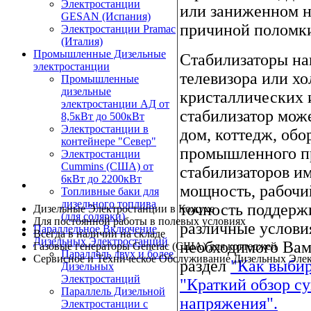
Электростанции
или заниженном н
GESAN (Испания)
причиной поломки
Электростанции Pramac
(Италия)
Промышленные Дизельные
Стабилизаторы на
электростанции
телевизора или х
Промышленные
дизельные
кристаллических 
электростанции АД от
стабилизатор мож
8,5кВт до 500кВт
Электростанции в
дом, коттедж, об
контейнере "Север"
промышленного пр
Электростанции
Cummins (США) от
стабилизаторов и
6кВт до 2200кВт
мощность, рабочи
Топливные баки для
дизельного топлива
точность поддерж
Дизельные Электростанции в Кожухе
(для солярки)
Для постоянной работы в полевых условиях
различные услови
Параллельное Включение
Всегда в наличии на складе
Дизельных Электростанций
необходимого Вам
Газовые генераторы Generac (США) для коттеджей
Параллель двух и более
Сервисное и Техническое Обслуживание Дизельных Эле
раздел
"Как выбир
Дизельных
Электростанций
"Краткий обзор с
Параллель Дизельной
напряжения".
Электростанции с