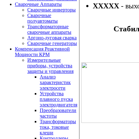
Сварочные Аппараты
XXXXX
- вых
Сварочные инверторы
Сварочные
полуавтоматы
Трансформаторные
Стаби
сварочные аппараты
Аргоно-дуговая сварка
Сварочные генераторы
Компенсация Реактивной
Мощности КРМ
Измерительные
приборы, устройства
защиты и управления
Анализ
характеристик
электросети
Устройства
плавного пуска
электродвигателя
Преобразователи
частоты
Трансформаторы
тока, токовые
клещи
Контроллеры